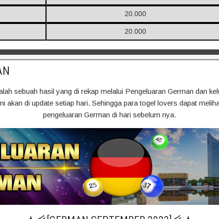
20.000
20.000
AN
alah sebuah hasil yang di rekap melalui Pengeluaran German dan kel
ini akan di update setiap hari. Sehingga para togel lovers dapat mel
pengeluaran German di hari sebelum nya.