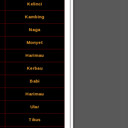
Kelinci
Kambing
Naga
Monyet
Harimau
Kerbau
Babi
Harimau
Ular
Tikus