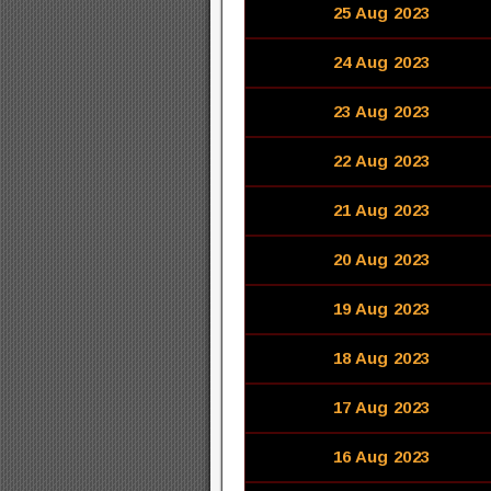
25 Aug 2023
24 Aug 2023
23 Aug 2023
22 Aug 2023
21 Aug 2023
20 Aug 2023
19 Aug 2023
18 Aug 2023
17 Aug 2023
16 Aug 2023