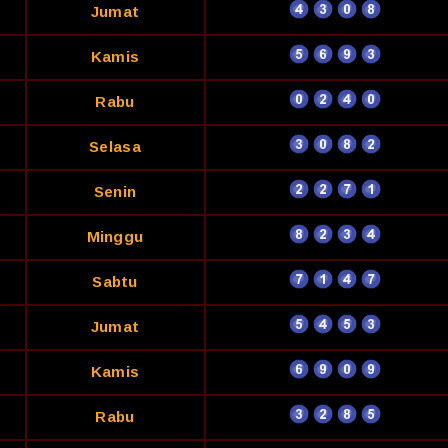
Jumat
Kamis
Rabu
Selasa
Senin
Minggu
Sabtu
Jumat
Kamis
Rabu