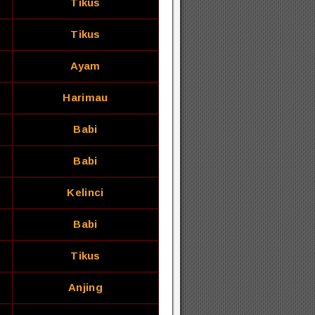
Tikus
Tikus
Ayam
Harimau
Babi
Babi
Kelinci
Babi
Tikus
Anjing