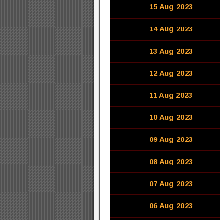
15 Aug 2023
14 Aug 2023
13 Aug 2023
12 Aug 2023
11 Aug 2023
10 Aug 2023
09 Aug 2023
08 Aug 2023
07 Aug 2023
06 Aug 2023