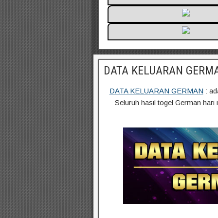
DATA KELUARAN GERM
DATA KELUARAN GERMAN
: ad
Seluruh hasil togel German hari 