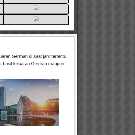
uaran German di saat jam tertentu.
ihat hasil keluaran German maupun