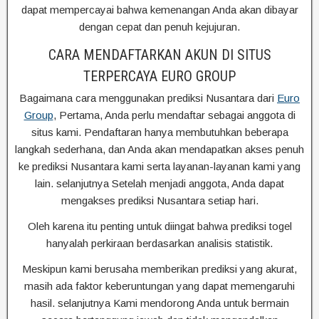
dapat mempercayai bahwa kemenangan Anda akan dibayar
dengan cepat dan penuh kejujuran.
CARA MENDAFTARKAN AKUN DI SITUS
TERPERCAYA EURO GROUP
Bagaimana cara menggunakan prediksi Nusantara dari
Euro
Group
, Pertama, Anda perlu mendaftar sebagai anggota di
situs kami. Pendaftaran hanya membutuhkan beberapa
langkah sederhana, dan Anda akan mendapatkan akses penuh
ke prediksi Nusantara kami serta layanan-layanan kami yang
lain. selanjutnya Setelah menjadi anggota, Anda dapat
mengakses prediksi Nusantara setiap hari.
Oleh karena itu penting untuk diingat bahwa prediksi togel
hanyalah perkiraan berdasarkan analisis statistik.
Meskipun kami berusaha memberikan prediksi yang akurat,
masih ada faktor keberuntungan yang dapat memengaruhi
hasil. selanjutnya Kami mendorong Anda untuk bermain