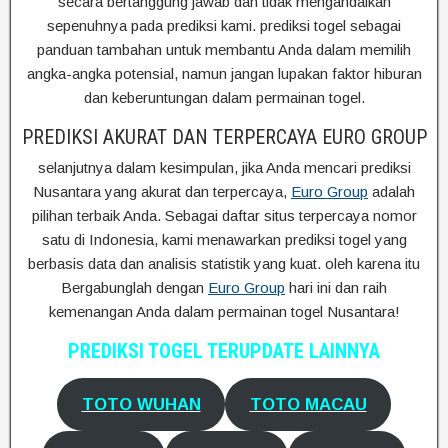
secara bertanggung jawab dan tidak mengandalkan
sepenuhnya pada prediksi kami. prediksi togel sebagai
panduan tambahan untuk membantu Anda dalam memilih
angka-angka potensial, namun jangan lupakan faktor hiburan
dan keberuntungan dalam permainan togel.
PREDIKSI AKURAT DAN TERPERCAYA EURO GROUP
selanjutnya dalam kesimpulan, jika Anda mencari prediksi
Nusantara yang akurat dan terpercaya,
Euro Group
adalah
pilihan terbaik Anda. Sebagai daftar situs terpercaya nomor
satu di Indonesia, kami menawarkan prediksi togel yang
berbasis data dan analisis statistik yang kuat. oleh karena itu
Bergabunglah dengan
Euro Group
hari ini dan raih
kemenangan Anda dalam permainan togel Nusantara!
PREDIKSI TOGEL TERUPDATE LAINNYA
TOTO WUHAN
TOTO MACAU