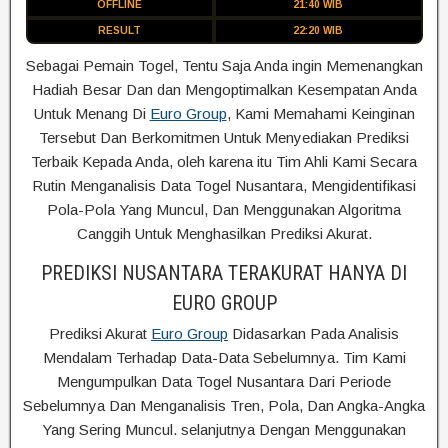
OFFLINE
21:40 WIB
RESULT
22:20 WIB
Sebagai Pemain Togel, Tentu Saja Anda ingin Memenangkan
Hadiah Besar Dan dan Mengoptimalkan Kesempatan Anda
Untuk Menang Di
Euro Group
, Kami Memahami Keinginan
Tersebut Dan Berkomitmen Untuk Menyediakan Prediksi
Terbaik Kepada Anda, oleh karena itu Tim Ahli Kami Secara
Rutin Menganalisis Data Togel Nusantara, Mengidentifikasi
Pola-Pola Yang Muncul, Dan Menggunakan Algoritma
Canggih Untuk Menghasilkan Prediksi Akurat.
PREDIKSI NUSANTARA TERAKURAT HANYA DI
EURO GROUP
Prediksi Akurat
Euro Group
Didasarkan Pada Analisis
Mendalam Terhadap Data-Data Sebelumnya. Tim Kami
Mengumpulkan Data Togel Nusantara Dari Periode
Sebelumnya Dan Menganalisis Tren, Pola, Dan Angka-Angka
Yang Sering Muncul. selanjutnya Dengan Menggunakan