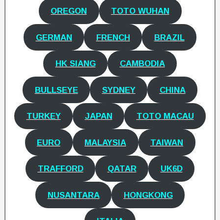
OREGON
TOTO WUHAN
GERMAN
FRENCH
BRAZIL
HK SIANG
CAMBODIA
BULLSEYE
SYDNEY
CHINA
TURKEY
JAPAN
TOTO MACAU
EURO
MALAYSIA
TAIWAN
TRAFFORD
QATAR
UK6D
NUSANTARA
HONGKONG