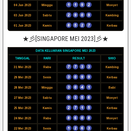
04 Jun 2023
Minggu
Monyet
03 Jun 2023
Sabtu
Kambing
01 Jun 2023
Kamis
Kerbau
★彡[SINGAPORE MEI 2023]彡★
DATA KELUARAN SINGAPORE MEI 2023
TANGGAL
HARI
RESULT
SHIO
31 Mei 2023
Rabu
Kambing
29 Mei 2023
Senin
Kerbau
28 Mei 2023
Minggu
Babi
27 Mei 2023
Sabtu
Monyet
25 Mei 2023
Kamis
Kerbau
24 Mei 2023
Rabu
Monyet
22 Mei 2023
Senin
Kerbau