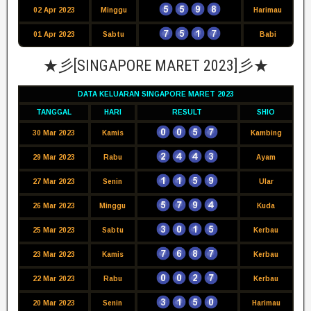
02 Apr 2023
Minggu
Harimau
01 Apr 2023
Sabtu
Babi
★彡[SINGAPORE MARET 2023]彡★
DATA KELUARAN SINGAPORE MARET 2023
TANGGAL
HARI
RESULT
SHIO
30 Mar 2023
Kamis
Kambing
29 Mar 2023
Rabu
Ayam
27 Mar 2023
Senin
Ular
26 Mar 2023
Minggu
Kuda
25 Mar 2023
Sabtu
Kerbau
23 Mar 2023
Kamis
Kerbau
22 Mar 2023
Rabu
Kerbau
20 Mar 2023
Senin
Harimau