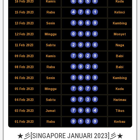
16 Feb 2023
Kamis
Kuda
15 Feb 2023
Rabu
Kelinci
13 Feb 2023
Senin
Kambing
12 Feb 2023
Minggu
Monyet
11 Feb 2023
Sabtu
Naga
09 Feb 2023
Kamis
Babi
08 Feb 2023
Rabu
Babi
06 Feb 2023
Senin
Kambing
05 Feb 2023
Minggu
Kuda
04 Feb 2023
Sabtu
Harimau
03 Feb 2023
Jumat
Tikus
01 Feb 2023
Rabu
Kerbau
★彡[SINGAPORE JANUARI 2023]彡★