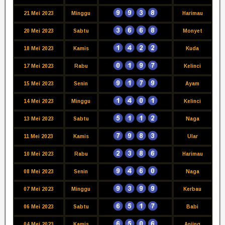
21 Mei 2023
Minggu
Harimau
20 Mei 2023
Sabtu
Monyet
18 Mei 2023
Kamis
Kuda
17 Mei 2023
Rabu
Kelinci
15 Mei 2023
Senin
Ayam
14 Mei 2023
Minggu
Kelinci
13 Mei 2023
Sabtu
Naga
11 Mei 2023
Kamis
Ular
10 Mei 2023
Rabu
Harimau
08 Mei 2023
Senin
Naga
07 Mei 2023
Minggu
Kerbau
06 Mei 2023
Sabtu
Babi
04 Mei 2023
Kamis
Anjing