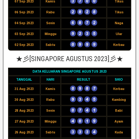
07 Sep 2023
Kamis
Tikus
06 Sep 2023
Rabu
Tikus
04 Sep 2023
Senin
Naga
03 Sep 2023
Minggu
Ular
02 Sep 2023
Sabtu
Kerbau
★彡[SINGAPORE AGUSTUS 2023]彡★
DATA KELUARAN SINGAPORE AGUSTUS 2023
TANGGAL
HARI
RESULT
SHIO
31 Aug 2023
Kamis
Kerbau
30 Aug 2023
Rabu
Kambing
28 Aug 2023
Senin
Babi
27 Aug 2023
Minggu
Ayam
26 Aug 2023
Sabtu
Kuda