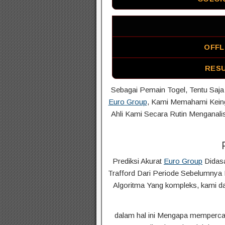
OFFL
RES
Sebagai Pemain Togel, Tentu Sa
Euro Group
, Kami Memahami Keing
Ahli Kami Secara Rutin Menganali
Prediksi Akurat
Euro Group
Didasa
Trafford Dari Periode Sebelumnya
Algoritma Yang kompleks, kami d
dalam hal ini Mengapa mempercaya