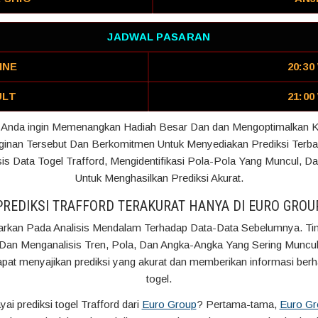
JADWAL PASARAN
INE
20:30
ULT
21:00
ja Anda ingin Memenangkan Hadiah Besar Dan dan Mengoptimalkan 
inan Tersebut Dan Berkomitmen Untuk Menyediakan Prediksi Terbaik
sis Data Togel Trafford, Mengidentifikasi Pola-Pola Yang Muncul, 
Untuk Menghasilkan Prediksi Akurat.
PREDIKSI TRAFFORD TERAKURAT HANYA DI EURO GROU
rkan Pada Analisis Mendalam Terhadap Data-Data Sebelumnya. T
 Dan Menganalisis Tren, Pola, Dan Angka-Angka Yang Sering Muncu
apat menyajikan prediksi yang akurat dan memberikan informasi ber
togel.
i prediksi togel Trafford dari
Euro Group
? Pertama-tama,
Euro Gr