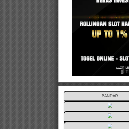
BANDAR