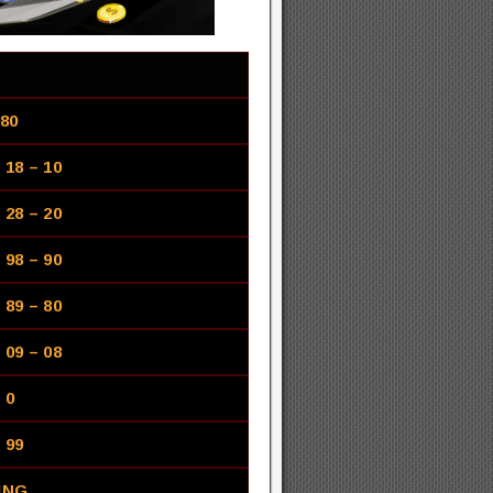
980
 18 – 10
 28 – 20
 98 – 90
 89 – 80
 09 – 08
 0
 99
ING