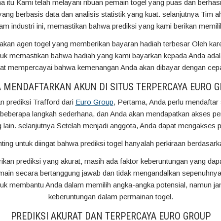
na itu Kami telah melayani ribuan pemain togel yang puas dan berha
g berbasis data dan analisis statistik yang kuat. selanjutnya Tim a
industri ini, memastikan bahwa prediksi yang kami berikan memiliki 
kan agen togel yang memberikan bayaran hadiah terbesar Oleh kare
ntuk memastikan bahwa hadiah yang kami bayarkan kepada Anda adala
pat mempercayai bahwa kemenangan Anda akan dibayar dengan cepat
 MENDAFTARKAN AKUN DI SITUS TERPERCAYA EURO 
prediksi Trafford dari
Euro Group
, Pertama, Anda perlu mendaftar 
eberapa langkah sederhana, dan Anda akan mendapatkan akses penuh
lain. selanjutnya Setelah menjadi anggota, Anda dapat mengakses pre
ting untuk diingat bahwa prediksi togel hanyalah perkiraan berdasarkan
an prediksi yang akurat, masih ada faktor keberuntungan yang dapa
in secara bertanggung jawab dan tidak mengandalkan sepenuhnya pa
uk membantu Anda dalam memilih angka-angka potensial, namun jang
keberuntungan dalam permainan togel.
PREDIKSI AKURAT DAN TERPERCAYA EURO GROUP