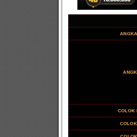
ANGKA
ANGK
COLOK 
COLOK
COLOK