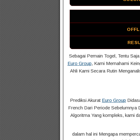
OFFL
RES
Sebagai Pemain Togel, Tentu Sa
Euro Group
, Kami Memahami Keing
Ahli Kami Secara Rutin Menganali
Prediksi Akurat
Euro Group
Didasa
French Dari Periode Sebelumnya 
Algoritma Yang kompleks, kami d
dalam hal ini Mengapa mempercay