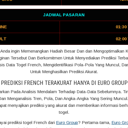
JADWAL PASARAN
INE
01:30
ULT
02:00
ja Anda ingin Memenangkan Hadiah Besar Dan dan Mengoptimalkan 
inan Tersebut Dan Berkomitmen Untuk Menyediakan Prediksi Terbaik
sis Data Togel French, Mengidentifikasi Pola-Pola Yang Muncul, D
Untuk Menghasilkan Prediksi Akurat.
PREDIKSI FRENCH TERAKURAT HANYA DI EURO GROUP
rkan Pada Analisis Mendalam Terhadap Data-Data Sebelumnya. T
Dan Menganalisis Tren, Pola, Dan Angka-Angka Yang Sering Muncul
apat menyajikan prediksi yang akurat dan memberikan informasi ber
togel.
ai prediksi togel French dari
Euro Group
? Pertama-tama,
Euro Gr