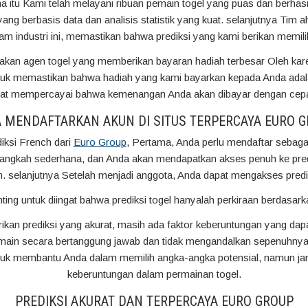
na itu Kami telah melayani ribuan pemain togel yang puas dan berha
g berbasis data dan analisis statistik yang kuat. selanjutnya Tim a
industri ini, memastikan bahwa prediksi yang kami berikan memiliki 
kan agen togel yang memberikan bayaran hadiah terbesar Oleh kare
ntuk memastikan bahwa hadiah yang kami bayarkan kepada Anda adala
pat mempercayai bahwa kemenangan Anda akan dibayar dengan cepat
 MENDAFTARKAN AKUN DI SITUS TERPERCAYA EURO 
ksi French dari
Euro Group
, Pertama, Anda perlu mendaftar sebagai
ngkah sederhana, dan Anda akan mendapatkan akses penuh ke predi
n. selanjutnya Setelah menjadi anggota, Anda dapat mengakses predik
ting untuk diingat bahwa prediksi togel hanyalah perkiraan berdasarkan
an prediksi yang akurat, masih ada faktor keberuntungan yang dapa
in secara bertanggung jawab dan tidak mengandalkan sepenuhnya pa
uk membantu Anda dalam memilih angka-angka potensial, namun jang
keberuntungan dalam permainan togel.
PREDIKSI AKURAT DAN TERPERCAYA EURO GROUP