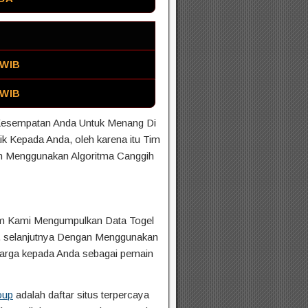
 WIB
 WIB
Kesempatan Anda Untuk Menang Di
 Kepada Anda, oleh karena itu Tim
an Menggunakan Algoritma Canggih
im Kami Mengumpulkan Data Togel
. selanjutnya Dengan Menggunakan
harga kepada Anda sebagai pemain
oup
adalah daftar situs terpercaya