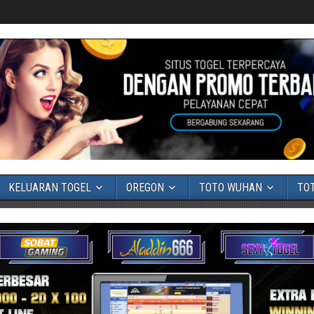
KELUARAN TOGEL
OREGON
TOTO WUHAN
TO