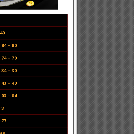
340
 84 – 80
 74 – 70
 34 – 30
 43 – 40
 03 – 04
 3
 77
GA