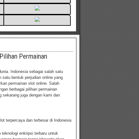
 Pilihan Permainan
 dunia. Indonesia sebagai salah satu
 satu bentuk perjudian online yang
kan permainan slot online. Salah
ngan berbagai pilihan permainan
ng sekarang juga dengan kami dan
ot terpercaya dan terbesar di Indonesia
knologi enkripsi terbaru untuk