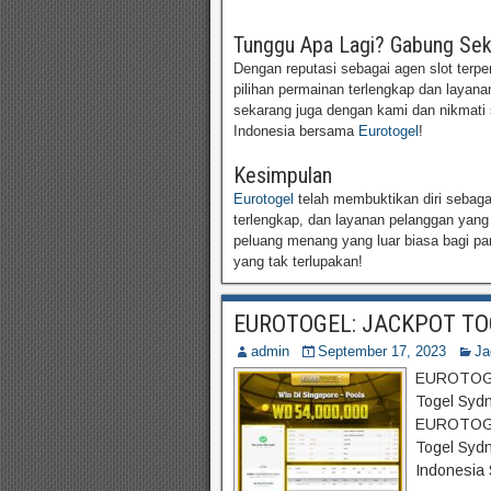
Tunggu Apa Lagi? Gabung Sek
Dengan reputasi sebagai agen slot terpe
pilihan permainan terlengkap dan layanan
sekarang juga dengan kami dan nikmati s
Indonesia bersama
Eurotogel
!
Kesimpulan
Eurotogel
telah membuktikan diri sebaga
terlengkap, dan layanan pelanggan yang
peluang menang yang luar biasa bagi pa
yang tak terlupakan!
EUROTOGEL: JACKPOT T
admin
September 17, 2023
Ja
EUROTOGE
Togel Syd
EUROTOGE
Togel Syd
Indonesia 