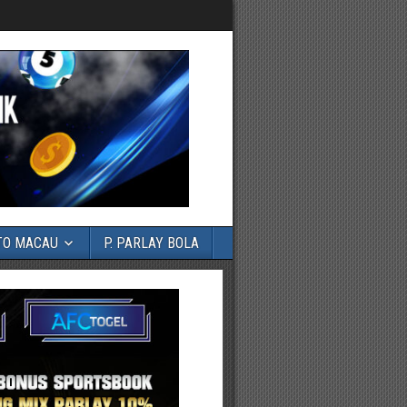
TO MACAU
P. PARLAY BOLA