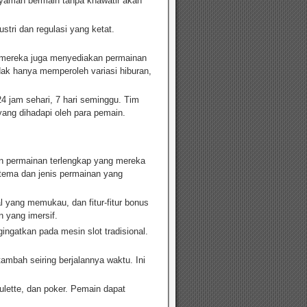
nyaman bermain tanpa khawatir akan
tri dan regulasi yang ketat.
, mereka juga menyediakan permainan
idak hanya memperoleh variasi hiburan,
jam sehari, 7 hari seminggu. Tim
ang dihadapi oleh para pemain.
han permainan terlengkap yang mereka
ema dan jenis permainan yang
 yang memukau, dan fitur-fitur bonus
 yang imersif.
ngatkan pada mesin slot tradisional.
ambah seiring berjalannya waktu. Ini
ulette, dan poker. Pemain dapat