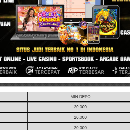
MIN DEPO
20.000
20.000
20.000