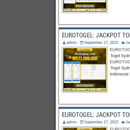
EUROTOGEL: JACKPOT T
admin
September 17, 2023
Ja
EUROTOGE
Togel Syd
EUROTOGE
Togel Syd
Indonesia 
EUROTOGEL: JACKPOT T
admin
September 17, 2023
Ja
EUROTOGE