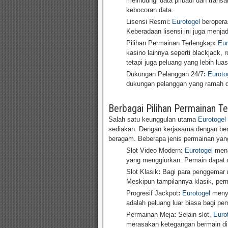
melindungi data pribadi dan tran
kebocoran data.
Lisensi Resmi
:
Eurotogel
beroperas
Keberadaan lisensi ini juga menja
Pilihan Permainan Terlengkap
:
Eur
kasino lainnya seperti blackjack,
tetapi juga peluang yang lebih lu
Dukungan Pelanggan 24/7
:
Euroto
dukungan pelanggan yang ramah da
Berbagai Pilihan Permainan T
Salah satu keunggulan utama
Eurotogel
sediakan. Dengan kerjasama dengan ber
beragam. Beberapa jenis permainan yang 
Slot Video Modern
:
Eurotogel
mena
yang menggiurkan. Pemain dapat 
Slot Klasik
:
Bagi para penggemar 
Meskipun tampilannya klasik, pe
Progresif Jackpot
:
Eurotogel
menye
adalah peluang luar biasa bagi pe
Permainan Meja
:
Selain slot,
Euro
merasakan ketegangan bermain di