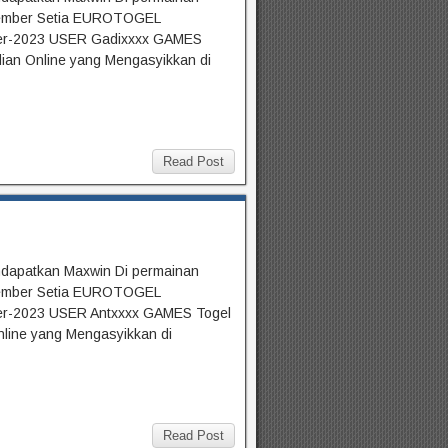
 Member Setia EUROTOGEL
r-2023 USER Gadixxxx GAMES
an Online yang Mengasyikkan di
Read Post
patkan Maxwin Di permainan
 Member Setia EUROTOGEL
-2023 USER Antxxxx GAMES Togel
ine yang Mengasyikkan di
Read Post