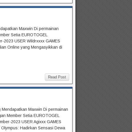
patkan Maxwin Di permainan
 Member Setia EUROTOGEL
-2023 USER Wildrxxxx GAMES
an Online yang Mengasyikkan di
Read Post
endapatkan Maxwin Di permainan
nangan Member Setia EUROTOGEL
mber-2023 USER Agixxx GAMES
 Olympus: Hadirkan Sensasi Dewa