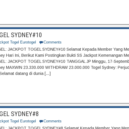
OGEL SYDNEY#10
ckpot Togel Eurotogel
Comments
L: JACKPOT TOGEL SYDNEY#10 Selamat Kepada Member Yang Mend
ney Hari Ini, Berikut Kami Postingkan Bukti SS Jackpot Kemenangan
L: JACKPOT TOGEL SYDNEY#10 TANGGAL JP Minggu, 17-Septembe
ney MAXWIN 23.330.000 WITHDRAW 23.000.000 Togel Sydney: Perjudi
Selamat datang di dunia […]
OGEL SYDNEY#8
ckpot Togel Eurotogel
Comments
L: JACKPOT TOGEL SYDNEY#8 Selamat Kepada Member Yang Menda