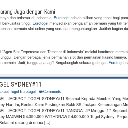
arang Juga dengan Kami!
rcaya dan terbesar di Indonesia,
Eurotogel
adalah pilihan yang tepat bagi para
 berkualitas tinggi,
Eurotogel
menyediakan pengalaman bermain yang tak terl
ensasi bermain slot online yang seru dan menguntungkan. Jadilah bagian dari 
i “Agen Slot Terpercaya dan Terbesar di Indonesia” melalui komitmen merek
 unggul. Dengan berbagai jenis permainan slot dan permainan kasino lainnya
ra pemain. Jadi, tunggu apa lagi? Bergabunglah sekarang dengan
Eurotogel
da
OGEL SYDNEY#11
ckpot Togel Eurotogel
Comments
L: JACKPOT TOGEL SYDNEY#11 Selamat Kepada Member Yang Mend
ney Hari Ini, Berikut Kami Postingkan Bukti SS Jackpot Kemenangan
L: JACKPOT TOGEL SYDNEY#11 TANGGAL JP Minggu, 17-Septemb
ney MAXWIN 54.390.000 WITHDRAW 54.000.000 Togel Sydney: Perjudi
Selamat datang di dunia […]