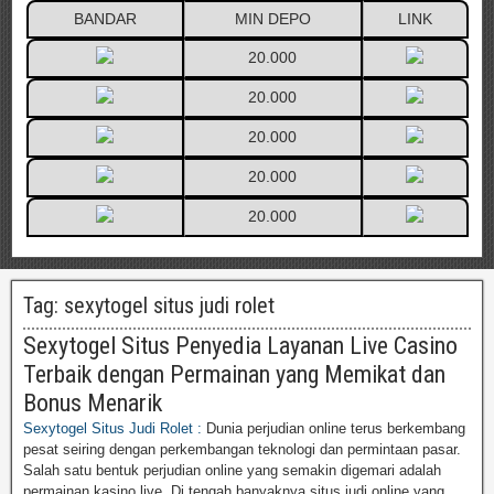
BANDAR
MIN DEPO
LINK
20.000
20.000
20.000
20.000
20.000
Tag:
sexytogel situs judi rolet
Sexytogel Situs Penyedia Layanan Live Casino
Terbaik dengan Permainan yang Memikat dan
Bonus Menarik
Sexytogel Situs Judi Rolet :
Dunia perjudian online terus berkembang
pesat seiring dengan perkembangan teknologi dan permintaan pasar.
Salah satu bentuk perjudian online yang semakin digemari adalah
permainan kasino live. Di tengah banyaknya situs judi online yang