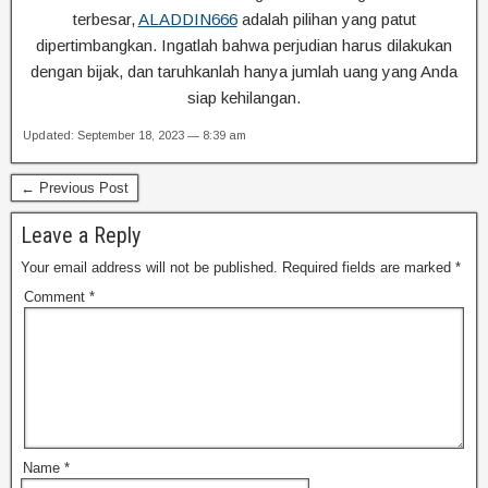
terbesar,
ALADDIN666
adalah pilihan yang patut
dipertimbangkan. Ingatlah bahwa perjudian harus dilakukan
dengan bijak, dan taruhkanlah hanya jumlah uang yang Anda
siap kehilangan.
Updated: September 18, 2023 — 8:39 am
← Previous Post
Leave a Reply
Your email address will not be published.
Required fields are marked
*
Comment
*
Name
*