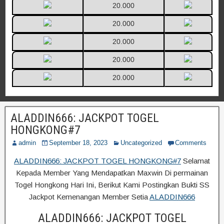
20.000
20.000
20.000
20.000
20.000
ALADDIN666: JACKPOT TOGEL
HONGKONG#7
admin
September 18, 2023
Uncategorized
Comments
ALADDIN666: JACKPOT TOGEL HONGKONG#7
Selamat
Kepada Member Yang Mendapatkan Maxwin Di permainan
Togel Hongkong Hari Ini, Berikut Kami Postingkan Bukti SS
Jackpot Kemenangan Member Setia
ALADDIN666
ALADDIN666: JACKPOT TOGEL