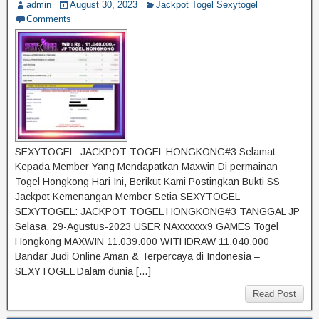
admin
August 30, 2023
Jackpot Togel Sexytogel
Comments
SEXYTOGEL: JACKPOT TOGEL HONGKONG#3 Selamat
Kepada Member Yang Mendapatkan Maxwin Di permainan
Togel Hongkong Hari Ini, Berikut Kami Postingkan Bukti SS
Jackpot Kemenangan Member Setia SEXYTOGEL
SEXYTOGEL: JACKPOT TOGEL HONGKONG#3 TANGGAL JP
Selasa, 29-Agustus-2023 USER NAxxxxxx9 GAMES Togel
Hongkong MAXWIN 11.039.000 WITHDRAW 11.040.000
Bandar Judi Online Aman & Terpercaya di Indonesia –
SEXYTOGEL Dalam dunia […]
Read Post