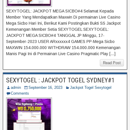
SEXYTOGEL: JACKPOT MEGA SICBO#4 Selamat Kepada
Member Yang Mendapatkan Maxwin Di permainan Live Casino
Mega Sicbo Hari Ini, Berikut Kami Postingkan Bukti SS Jackpot
Kemenangan Member Setia SEXYTOGEL SEXYTOGEL:
JACKPOT MEGA SICBO#4 TANGGAL JP Minggu, 17-
September-2023 USER ARxxxxxx4 GAMES PP-Mega Sicbo
MAXWIN 154.000.000 WITHDRAW 154.000.000 Kemenangan
Manis Pagi Ini di Permainan Live Casino Pragmatic Play […]
Read Post
SEXYTOGEL : JACKPOT TOGEL SYDNEY#1
admin
September 16, 2023
Jackpot Togel Sexytogel
Comments