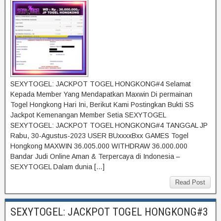
SEXYTOGEL: JACKPOT TOGEL HONGKONG#4 Selamat
Kepada Member Yang Mendapatkan Maxwin Di permainan
Togel Hongkong Hari Ini, Berikut Kami Postingkan Bukti SS
Jackpot Kemenangan Member Setia SEXYTOGEL
SEXYTOGEL: JACKPOT TOGEL HONGKONG#4 TANGGAL JP
Rabu, 30-Agustus-2023 USER BUxxxxBxx GAMES Togel
Hongkong MAXWIN 36.005.000 WITHDRAW 36.000.000
Bandar Judi Online Aman & Terpercaya di Indonesia –
SEXYTOGEL Dalam dunia […]
Read Post
SEXYTOGEL: JACKPOT TOGEL HONGKONG#3