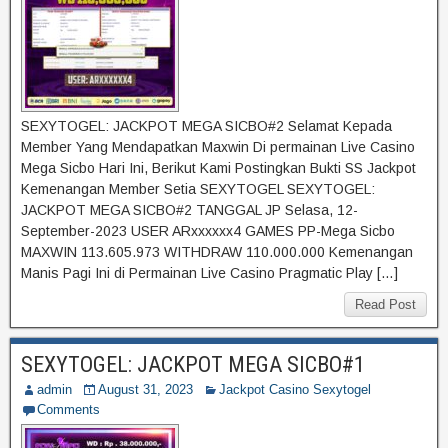
SEXYTOGEL: JACKPOT MEGA SICBO#2 Selamat Kepada
Member Yang Mendapatkan Maxwin Di permainan Live Casino
Mega Sicbo Hari Ini, Berikut Kami Postingkan Bukti SS Jackpot
Kemenangan Member Setia SEXYTOGEL SEXYTOGEL:
JACKPOT MEGA SICBO#2 TANGGAL JP Selasa, 12-
September-2023 USER ARxxxxxx4 GAMES PP-Mega Sicbo
MAXWIN 113.605.973 WITHDRAW 110.000.000 Kemenangan
Manis Pagi Ini di Permainan Live Casino Pragmatic Play […]
Read Post
SEXYTOGEL: JACKPOT MEGA SICBO#1
admin
August 31, 2023
Jackpot Casino Sexytogel
Comments