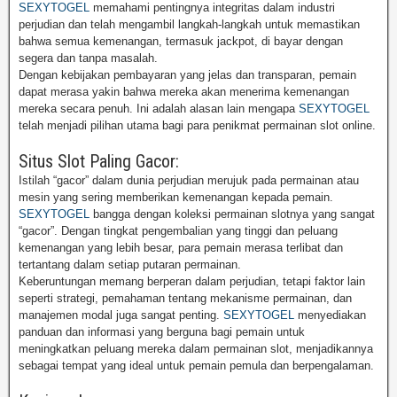
SEXYTOGEL
memahami pentingnya integritas dalam industri
perjudian dan telah mengambil langkah-langkah untuk memastikan
bahwa semua kemenangan, termasuk jackpot, di bayar dengan
segera dan tanpa masalah.
Dengan kebijakan pembayaran yang jelas dan transparan, pemain
dapat merasa yakin bahwa mereka akan menerima kemenangan
mereka secara penuh. Ini adalah alasan lain mengapa
SEXYTOGEL
telah menjadi pilihan utama bagi para penikmat permainan slot online.
Situs Slot Paling Gacor:
Istilah “gacor” dalam dunia perjudian merujuk pada permainan atau
mesin yang sering memberikan kemenangan kepada pemain.
SEXYTOGEL
bangga dengan koleksi permainan slotnya yang sangat
“gacor”. Dengan tingkat pengembalian yang tinggi dan peluang
kemenangan yang lebih besar, para pemain merasa terlibat dan
tertantang dalam setiap putaran permainan.
Keberuntungan memang berperan dalam perjudian, tetapi faktor lain
seperti strategi, pemahaman tentang mekanisme permainan, dan
manajemen modal juga sangat penting.
SEXYTOGEL
menyediakan
panduan dan informasi yang berguna bagi pemain untuk
meningkatkan peluang mereka dalam permainan slot, menjadikannya
sebagai tempat yang ideal untuk pemain pemula dan berpengalaman.