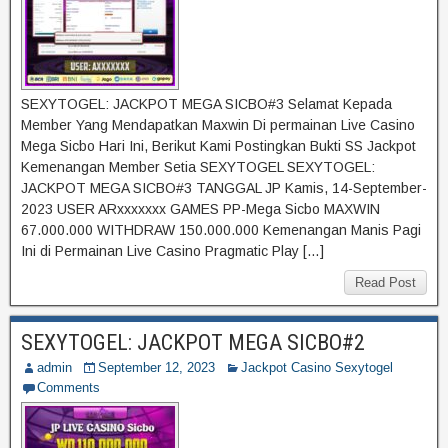
SEXYTOGEL: JACKPOT MEGA SICBO#3 Selamat Kepada
Member Yang Mendapatkan Maxwin Di permainan Live Casino
Mega Sicbo Hari Ini, Berikut Kami Postingkan Bukti SS Jackpot
Kemenangan Member Setia SEXYTOGEL SEXYTOGEL:
JACKPOT MEGA SICBO#3 TANGGAL JP Kamis, 14-September-
2023 USER ARxxxxxxx GAMES PP-Mega Sicbo MAXWIN
67.000.000 WITHDRAW 150.000.000 Kemenangan Manis Pagi
Ini di Permainan Live Casino Pragmatic Play […]
Read Post
SEXYTOGEL: JACKPOT MEGA SICBO#2
admin
September 12, 2023
Jackpot Casino Sexytogel
Comments