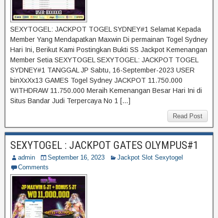
SEXYTOGEL: JACKPOT TOGEL SYDNEY#1 Selamat Kepada
Member Yang Mendapatkan Maxwin Di permainan Togel Sydney
Hari Ini, Berikut Kami Postingkan Bukti SS Jackpot Kemenangan
Member Setia SEXYTOGEL SEXYTOGEL: JACKPOT TOGEL
SYDNEY#1 TANGGAL JP Sabtu, 16-September-2023 USER
binXxXx13 GAMES Togel Sydney JACKPOT 11.750.000
WITHDRAW 11.750.000 Meraih Kemenangan Besar Hari Ini di
Situs Bandar Judi Terpercaya No 1 […]
Read Post
SEXYTOGEL : JACKPOT GATES OLYMPUS#1
admin
September 16, 2023
Jackpot Slot Sexytogel
Comments