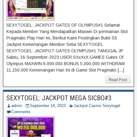
SEXYTOGEL: JACKPOT GATES OF OLYMPUS#1 Selamat
Kepada Member Yang Mendapatkan Maxwin Di permainan Slot
Pragmatic Play Hari Ini, Berikut Kami Postingkan Bukti SS
Jackpot Kemenangan Member Setia SEXYTOGEL
SEXYTOGEL: JACKPOT GATES OLYMPUS#1 TANGGAL JP
Sabtu, 16-September-2023 USER SXxXxX GAMES Gates Of
Olympus MAXWIN 6.000.000 BONUS 5.000.000 WITHDRAW
11.150.000 Kemenangan Hari Ini di Game Slot Pragmatic […]
Read Post
SEXYTOGEL: JACKPOT MEGA SICBO#3
admin
September 14, 2023
Jackpot Casino Sexytogel
Comments