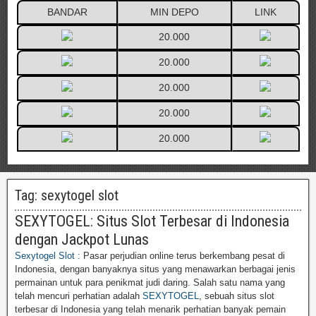
BANDAR
MIN DEPO
LINK
20.000
20.000
20.000
20.000
20.000
Tag:
sexytogel slot
SEXYTOGEL: Situs Slot Terbesar di Indonesia
dengan Jackpot Lunas
Sexytogel Slot :
Pasar perjudian online terus berkembang pesat di
Indonesia, dengan banyaknya situs yang menawarkan berbagai jenis
permainan untuk para penikmat judi daring. Salah satu nama yang
telah mencuri perhatian adalah
SEXYTOGEL
, sebuah situs slot
terbesar di Indonesia yang telah menarik perhatian banyak pemain