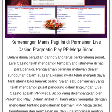
Kemenangan Manis Pagi Ini di Permainan Live
Casino Pragmatic Play PP-Mega Sicbo
Dalam dunia perjudian daring yang terus berkembang pesat,
Live Casino telah mengambil tempat yang istimewa di hati
para penjudi. Pengalaman bermain melawan dealer
sungguhan dalam suasana kasino nyata telah menjadi daya
tarik utama bagi banyak orang. Salah satu permainan yang
telah mengambil pusat panggung dalam lingkungan Live
Casino adalah PP-Mega Sicbo yang dikembangkan oleh
Pragmatic Play. Dalam artikel ini, kami akan mengulas dengan
mendalam tentang pengalaman bermain PP-Mega Sicbo,
keuntungan dari permainan ini, dan juga informasi penting