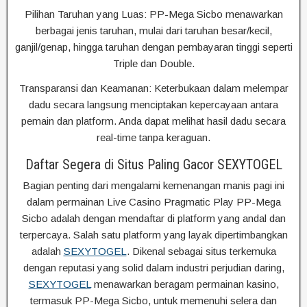
Pilihan Taruhan yang Luas: PP-Mega Sicbo menawarkan
berbagai jenis taruhan, mulai dari taruhan besar/kecil,
ganjil/genap, hingga taruhan dengan pembayaran tinggi seperti
Triple dan Double.
Transparansi dan Keamanan: Keterbukaan dalam melempar
dadu secara langsung menciptakan kepercayaan antara
pemain dan platform. Anda dapat melihat hasil dadu secara
real-time tanpa keraguan.
Daftar Segera di Situs Paling Gacor SEXYTOGEL
Bagian penting dari mengalami kemenangan manis pagi ini
dalam permainan Live Casino Pragmatic Play PP-Mega
Sicbo adalah dengan mendaftar di platform yang andal dan
terpercaya. Salah satu platform yang layak dipertimbangkan
adalah
SEXYTOGEL
. Dikenal sebagai situs terkemuka
dengan reputasi yang solid dalam industri perjudian daring,
SEXYTOGEL
menawarkan beragam permainan kasino,
termasuk PP-Mega Sicbo, untuk memenuhi selera dan