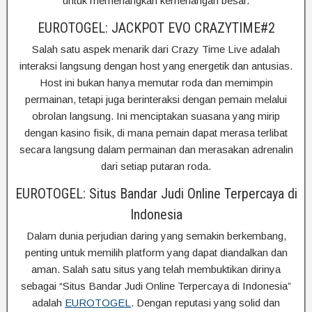
untuk memenangkan kemenangan besar.
EUROTOGEL: JACKPOT EVO CRAZYTIME#2
Salah satu aspek menarik dari Crazy Time Live adalah
interaksi langsung dengan host yang energetik dan antusias.
Host ini bukan hanya memutar roda dan memimpin
permainan, tetapi juga berinteraksi dengan pemain melalui
obrolan langsung. Ini menciptakan suasana yang mirip
dengan kasino fisik, di mana pemain dapat merasa terlibat
secara langsung dalam permainan dan merasakan adrenalin
dari setiap putaran roda.
EUROTOGEL: Situs Bandar Judi Online Terpercaya di
Indonesia
Dalam dunia perjudian daring yang semakin berkembang,
penting untuk memilih platform yang dapat diandalkan dan
aman. Salah satu situs yang telah membuktikan dirinya
sebagai “Situs Bandar Judi Online Terpercaya di Indonesia”
adalah
EUROTOGEL
. Dengan reputasi yang solid dan