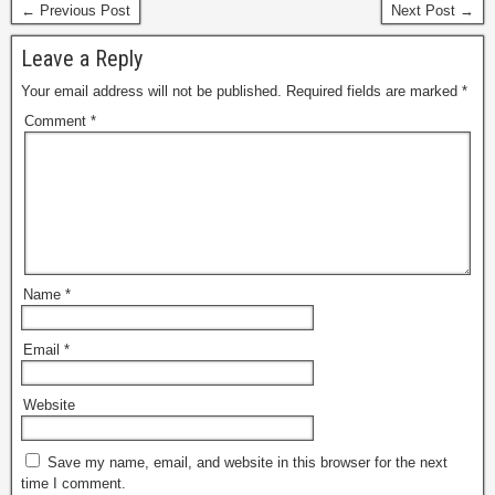
← Previous Post
Next Post →
Leave a Reply
Your email address will not be published.
Required fields are marked
*
Comment
*
Name
*
Email
*
Website
Save my name, email, and website in this browser for the next
time I comment.