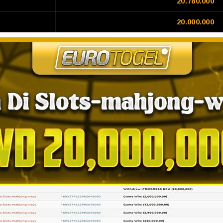
20.780.000
20.000.000