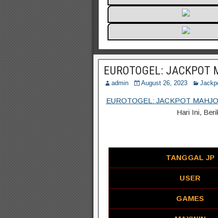
EUROTOGEL: JACKPOT
admin
August 26, 2023
Jackpo
EUROTOGEL: JACKPOT MAHJO
Hari Ini, Be
TANGGAL JP
USER
GAMES