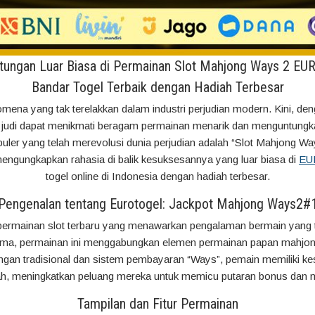
tungan Luar Biasa di Permainan Slot Mahjong Ways 2 E
Bandar Togel Terbaik dengan Hadiah Terbesar
enomena yang tak terelakkan dalam industri perjudian modern. Kini, d
r judi dapat menikmati beragam permainan menarik dan menguntung
uler yang telah merevolusi dunia perjudian adalah “Slot Mahjong Wa
a mengungkapkan rahasia di balik kesuksesannya yang luar biasa di
EU
togel online di Indonesia dengan hadiah terbesar.
Pengenalan tentang Eurotogel: Jackpot Mahjong Ways2#
ermainan slot terbaru yang menawarkan pengalaman bermain yang ta
ama, permainan ini menggabungkan elemen permainan papan mahjong
ngan tradisional dan sistem pembayaran “Ways”, pemain memiliki k
h, meningkatkan peluang mereka untuk memicu putaran bonus dan
Tampilan dan Fitur Permainan