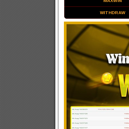
MAXWIN
WITHDRAW