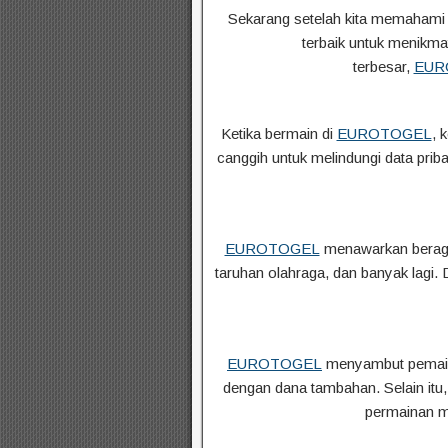
Sekarang setelah kita memahami
terbaik untuk menikmat
terbesar,
EUR
Ketika bermain di
EUROTOGEL
, 
canggih untuk melindungi data pri
EUROTOGEL
menawarkan beragam
taruhan olahraga, dan banyak lagi.
EUROTOGEL
menyambut pemain
dengan dana tambahan. Selain itu,
permainan m