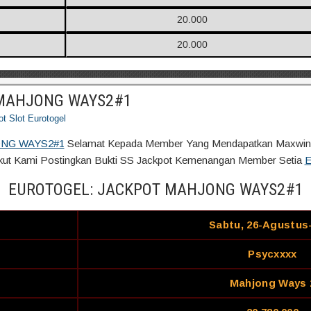
20.000
20.000
 MAHJONG WAYS2#1
t Slot Eurotogel
NG WAYS2#1
Selamat Kepada Member Yang Mendapatkan Maxwin 
rikut Kami Postingkan Bukti SS Jackpot Kemenangan Member Setia
EUROTOGEL: JACKPOT MAHJONG WAYS2#1
Sabtu, 26-Agustus
Psycxxxx
Mahjong Ways 